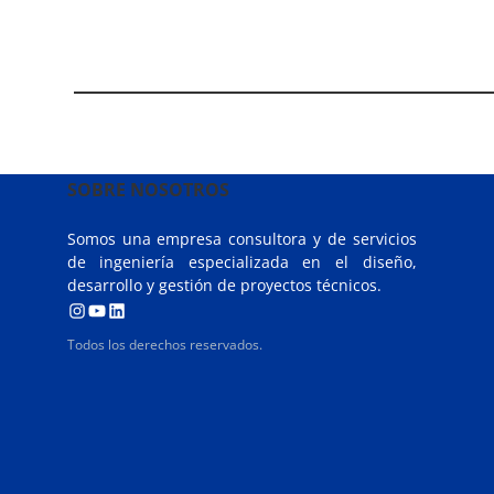
SOBRE NOSOTROS
Somos una empresa consultora y de servicios
de ingeniería especializada en el diseño,
desarrollo y gestión de proyectos técnicos.
I
Y
L
Todos los derechos reservados.
n
o
i
s
u
n
t
T
k
a
u
e
g
b
d